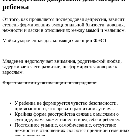
ребенка
От того, как проявляется послеродовая депрессия, зависит
степень формирования эмоциональной близости, доверия,
нежности и ласки в отношениях между мамой и малышом.
Майка укороченная для кормящих женщин ФЭСТ
Младенец недополучает внимания, родительской любви,
задерживается его развитие, не формируется доверие к
взрослым.
Корсет женский утягивающий послеродовой
У ребенка не формируется чувство безопасности,
привязанности, что чревато развитием аутизма.
Крайняя форма расстройства связана с мыслями о
суициде, мама может нанести вред себе и ребенку.
Постоянное уныние, самобичевание, отсутствие
нежности в отношениях являются причиной семейных
сор и разводов.