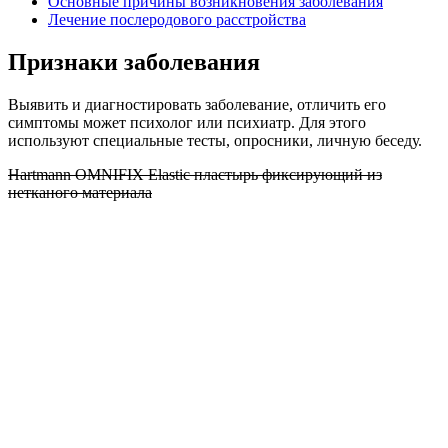
Основные причины возникновения заболевания
Лечение послеродового расстройства
Признаки заболевания
Выявить и диагностировать заболевание, отличить его
симптомы может психолог или психиатр. Для этого
используют специальные тесты, опросники, личную беседу.
Hartmann OMNIFIX Elastic пластырь фиксирующий из
нетканого материала