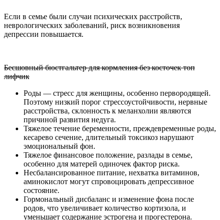
Если в семье были случаи психических расстройств,
неврологических заболеваний, риск возникновения
депрессии повышается.
Бесшовный бюстгальтер для кормления без косточек топ
лифчик
Роды — стресс для женщины, особенно первородящей.
Поэтому низкий порог стрессоустойчивости, нервные
расстройства, склонность к меланхолии являются
причиной развития недуга.
Тяжелое течение беременности, преждевременные роды,
кесарево сечение, длительный токсикоз нарушают
эмоциональный фон.
Тяжелое финансовое положение, разлады в семье,
особенно для матерей одиночек фактор риска.
Несбалансированное питание, нехватка витаминов,
аминокислот могут спровоцировать депрессивное
состояние.
Гормональный дисбаланс и изменение фона после
родов, что увеличивает количество кортизола, и
уменьшает содержание эстрогена и прогестерона.