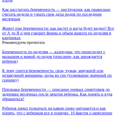
плода
Как рассчитать беременность — инструкция, как правильно
считать недели и узнать срок даты родов по последним
месячным
Живот при беременности: как растет и когда будет видно? Все
от А до Я о чем говорит форма и объем живота по неделям в
картинках
Рекомендуем прочитать
Беременность по неделям — календарь, что происходит с
малышом и мамой до родов (описание, как зарождается
ребенок)
К чему снится беременность: своя, чужая, замужней или
незамужней женщины, роды во сне (толкование значений по
соннику)
Признаки беременности — описание первых симптомов до
задержки месячных после зачатия ребенка. Как понять и куда
обращаться?
Ребенок начал толкаться: на каком сроке ощущается и как
понять, что с ребенком все в порядке. 10 фактов о шевелении