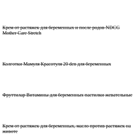
Крем от растяжек для беременных и после родов NDCG
Mother Care Stretch
Колготки Мамуля Красотуля 20 den для беременных
Фруттилар Витамины для беременных пастилки жевательные
Крем от растяжек для беременных, масло против растяжек на
животе