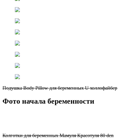
Подушка Body Pillow для беременных U холлофайбер
Фото начала беременности
Колготки для беременных Мамуля Красотуля 80 den