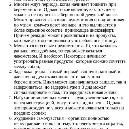
Многие ждут периода, когда начинает тошнить при
беременности. Однако такое явление, как токсикоз,
может и не случиться с беременной девушкой вовсе.
Может проявляться в виде недомогания и подташнивая
по утрам, кому-то везет меньше, и это выливается в
более серьезное событие, приносящее дискомфорт.
Причем реакция может проявляться и на продукты,
которые до этого нормально употреблялись в пищу;
Меняются вкусовые предпочтения. То, что казалось
раньше несъедобным, теперь может казаться
лакомством. И наоборот. Некоторые начинают
употреблять разные продукты, которые сложно сочетать
между собой;
Задержка цикла – самый первый звоночек, который и
дает повод думать женщине, что наступила
беременность. Цикл может как начинаться раньше, так и
задерживаться, но задержка уже в 3 дня может
сигнализировать о том, что зародилась новая жизнь;
Набухание молочных желез – грудь увеличивается, как
перед менструацией, могут стать видны вены. Однако
это происходит не у всех и может проявиться только на
поздних сроках;
Ухудшение самочувствия – организм полностью
перестраивает свою систему, это очень энергозатратно,
поэтому женщина начинает быстрее уставать, а