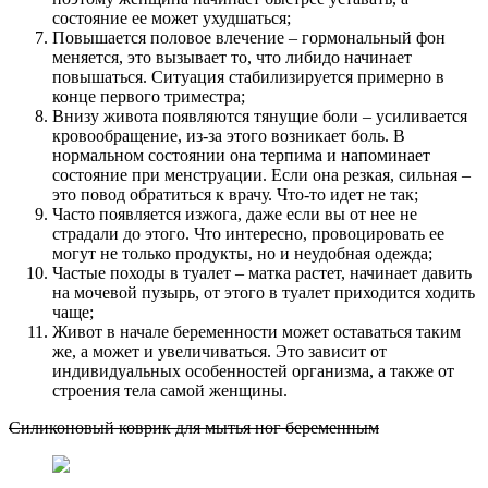
состояние ее может ухудшаться;
Повышается половое влечение – гормональный фон
меняется, это вызывает то, что либидо начинает
повышаться. Ситуация стабилизируется примерно в
конце первого триместра;
Внизу живота появляются тянущие боли – усиливается
кровообращение, из-за этого возникает боль. В
нормальном состоянии она терпима и напоминает
состояние при менструации. Если она резкая, сильная –
это повод обратиться к врачу. Что-то идет не так;
Часто появляется изжога, даже если вы от нее не
страдали до этого. Что интересно, провоцировать ее
могут не только продукты, но и неудобная одежда;
Частые походы в туалет – матка растет, начинает давить
на мочевой пузырь, от этого в туалет приходится ходить
чаще;
Живот в начале беременности может оставаться таким
же, а может и увеличиваться. Это зависит от
индивидуальных особенностей организма, а также от
строения тела самой женщины.
Силиконовый коврик для мытья ног беременным