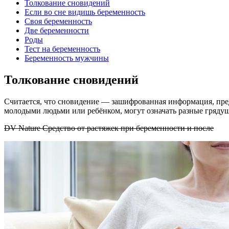
Толкование сновидений
Если во сне видишь беременность
Своя беременность
Две беременности
Роды
Тест на беременность
Беременность мужчины
Толкование сновидений
Считается, что сновидение — зашифрованная информация, пре
молодыми людьми или ребёнком, могут означать разные гряду
DV Nature Средство от растяжек при беременности и после