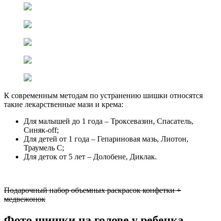
К современным методам по устранению шишки относятся
такие лекарственные мази и крема:
Для малышей до 1 года – Троксевазин, Спасатель,
Синяк-off;
Для детей от 1 года – Гепариновая мазь, Лиотон,
Траумель С;
Для деток от 5 лет – Долобене, Диклак.
Подарочный набор объемных раскрасок конфетки +
медвежонок
Фото шишки на голове у ребенка