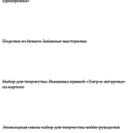
единорожка»
Поделки из бумаги Забавные мастерилки
Набор для творчества. Вышивка пряжей «Тигр и звёздочка»
на картоне
Эпоксидная смола набор для творчества хобби рукоделия