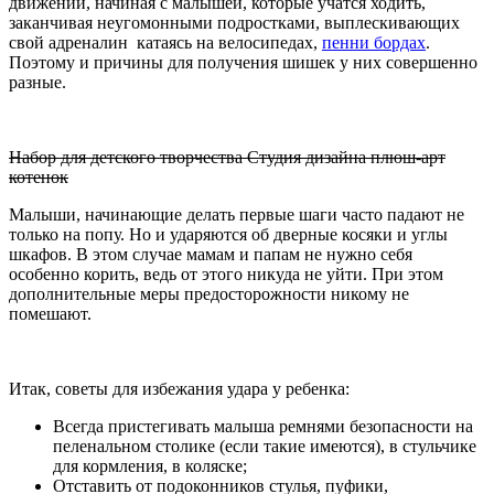
движении, начиная с малышей, которые учатся ходить,
заканчивая неугомонными подростками, выплескивающих
свой адреналин катаясь на велосипедах,
пенни бордах
.
Поэтому и причины для получения шишек у них совершенно
разные.
Набор для детского творчества Студия дизайна плюш-арт
котенок
Малыши, начинающие делать первые шаги часто падают не
только на попу. Но и ударяются об дверные косяки и углы
шкафов. В этом случае мамам и папам не нужно себя
особенно корить, ведь от этого никуда не уйти. При этом
дополнительные меры предосторожности никому не
помешают.
Итак, советы для избежания удара у ребенка:
Всегда пристегивать малыша ремнями безопасности на
пеленальном столике (если такие имеются), в стульчике
для кормления, в коляске;
Отставить от подоконников стулья, пуфики,