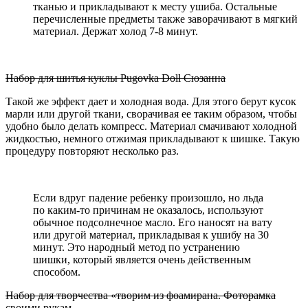
тканью и прикладывают к месту ушиба. Остальные
перечисленные предметы также заворачивают в мягкий
материал. Держат холод 7-8 минут.
Набор для шитья куклы Pugovka Doll Сюзанна
Такой же эффект дает и холодная вода. Для этого берут кусок
марли или другой ткани, сворачивая ее таким образом, чтобы
удобно было делать компресс. Материал смачивают холодной
жидкостью, немного отжимая прикладывают к шишке. Такую
процедуру повторяют несколько раз.
Если вдруг падение ребенку произошло, но льда
по каким-то причинам не оказалось, используют
обычное подсолнечное масло. Его наносят на вату
или другой материал, прикладывая к ушибу на 30
минут. Это народный метод по устранению
шишки, который является очень действенным
способом.
Набор для творчества «творим из фоамирана. Фоторамка
своими рукам