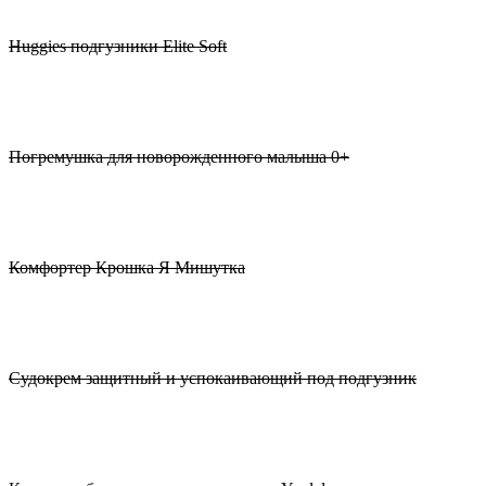
Huggies подгузники Elite Soft
Погремушка для новорожденного малыша 0+
Комфортер Крошка Я Мишутка
Судокрем защитный и успокаивающий под подгузник