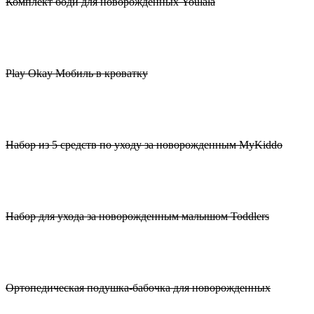
Комплект боди для новорожденных Youlala
Play Okay Мобиль в кроватку
Набор из 5 средств по уходу за новорожденным MyKiddo
Набор для ухода за новорожденным малышом Toddlers
Ортопедическая подушка-бабочка для новорожденных