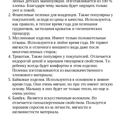
любых детских манипуляций. Изготавливается из 100 %
хлопка. Благодаря чему, малыш будет ощущать только
уют и покой;
Фланелевые пеленки для младенцев. Также популярны у
покупателей, исходя из цены и качества. Используются,
как правило, в теплое время года для пеленания
грудничков, застилания кроваток и гигиенических
процедур;
Муслиновые изделия. Имеют только положительные
отзывы. Используются в любое время года. Не теряют
мягкости и отличного внешнего вида даже после
многочисленных стирок;
Трикотаж. Также популярен у покупателей. Отличается
недорогой ценой и хорошим тянущимся свойством. Т.е.
ребенку всегда будет комфортно в этом изделии.
Пеленки изготавливаются из высококачественного
хлопкового материала;
Байковые изделия. Используются в основном в зимнее
время года. Они очень мягкие, но при это имеют легкую
основу. Малышу в них будет не только тепло, но еще и
очень уютно;
Бамбук. Является искусственным волокном. Но
отличается гипоаллергенным свойством. Пользуется
хорошим спросом из-за легкости, мягкости и
шелковистости материала.