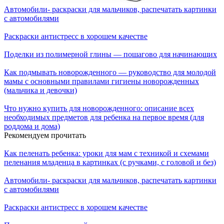
Автомобили- раскраски для мальчиков, распечатать картинки
с автомобилями
Раскраски антистресс в хорошем качестве
Поделки из полимерной глины — пошагово для начинающих
Как подмывать новорожденного — руководство для молодой
мамы с основными правилами гигиены новорожденных
(мальчика и девочки)
Что нужно купить для новорожденного: описание всех
необходимых предметов для ребенка на первое время (для
роддома и дома)
Рекомендуем прочитать
Как пеленать ребенка: уроки для мам с техникой и схемами
пеленания младенца в картинках (с ручками, с головой и без)
Автомобили- раскраски для мальчиков, распечатать картинки
с автомобилями
Раскраски антистресс в хорошем качестве