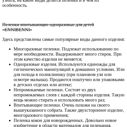
узнать, на какие виды делятся пеленки и в чем их
особенность.
Пеленки впитывающие одноразовые для детей
«ENNIBENNI»
Здесь представлены самые популярные виды данного изделия:
Многоразовые пеленки. Подлежат использованию по
мере необходимости. Выдерживают много стирок. При
этом качество изделия не меняется;
Одноразовые изделия. Используются единожды для
гигиенических манипуляций в домашних условиях. Или
для похода в поликлинику (при плановом узи или
осмотре малыша). Продаются поштучно или упаковками
в детских отделах или аптеке;
Непромокаемые пеленки. Состоят из двух
непромокаемых слоев с каждой стороны изделия. Такую
вещь можно стирать и использовать много раз;
Впитывающие пеленки. Очень похожи на своего
вышеуказанного собрата. Также двухстороннее изделие,
многоразового применения;
Пеленка кокон для новорожденных. Довольно новое
изобретение в области материалов для пеленания.