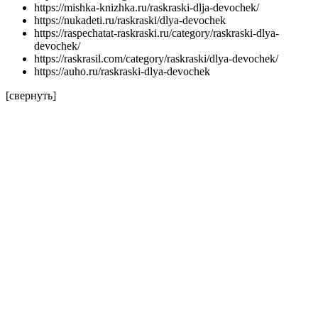
https://mishka-knizhka.ru/raskraski-dlja-devochek/
https://nukadeti.ru/raskraski/dlya-devochek
https://raspechatat-raskraski.ru/category/raskraski-dlya-
devochek/
https://raskrasil.com/category/raskraski/dlya-devochek/
https://auho.ru/raskraski-dlya-devochek
[свернуть]