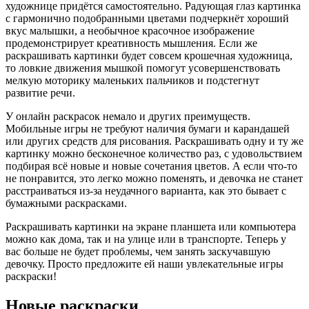
художнице придётся самостоятельно. Радующая глаз картинка
с гармонично подобранными цветами подчеркнёт хороший
вкус малышки, а необычное красочное изображение
продемонстрирует креативность мышления. Если же
раскрашивать картинки будет совсем крошечная художница,
то ловкие движения мышкой помогут усовершенствовать
мелкую моторику маленьких пальчиков и подстегнут
развитие речи.
У онлайн раскрасок немало и других преимуществ.
Мобильные игры не требуют наличия бумаги и карандашей
или других средств для рисования. Раскрашивать одну и ту же
картинку можно бесконечное количество раз, с удовольствием
подбирая всё новые и новые сочетания цветов. А если что-то
не понравится, это легко можно поменять, и девочка не станет
расстраиваться из-за неудачного варианта, как это бывает с
бумажными раскрасками.
Раскрашивать картинки на экране планшета или компьютера
можно как дома, так и на улице или в транспорте. Теперь у
вас больше не будет проблемы, чем занять заскучавшую
девочку. Просто предложите ей наши увлекательные игры
раскраски!
Новые раскраски