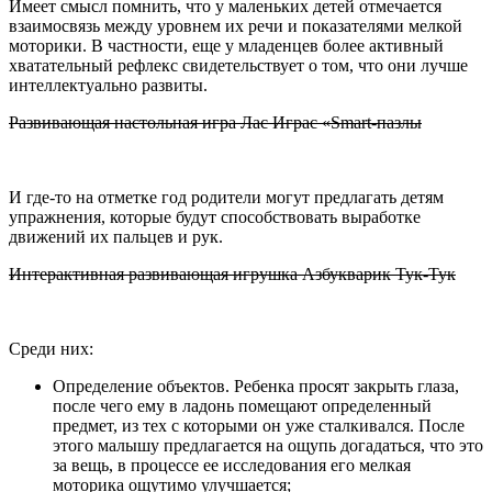
Имеет смысл помнить, что у маленьких детей отмечается
взаимосвязь между уровнем их речи и показателями мелкой
моторики. В частности, еще у младенцев более активный
хватательный рефлекс свидетельствует о том, что они лучше
интеллектуально развиты.
Развивающая настольная игра Лас Играс «Smart-пазлы
И где-то на отметке год родители могут предлагать детям
упражнения, которые будут способствовать выработке
движений их пальцев и рук.
Интерактивная развивающая игрушка Азбукварик Тук-Тук
Среди них:
Определение объектов. Ребенка просят закрыть глаза,
после чего ему в ладонь помещают определенный
предмет, из тех с которыми он уже сталкивался. После
этого малышу предлагается на ощупь догадаться, что это
за вещь, в процессе ее исследования его мелкая
моторика ощутимо улучшается;