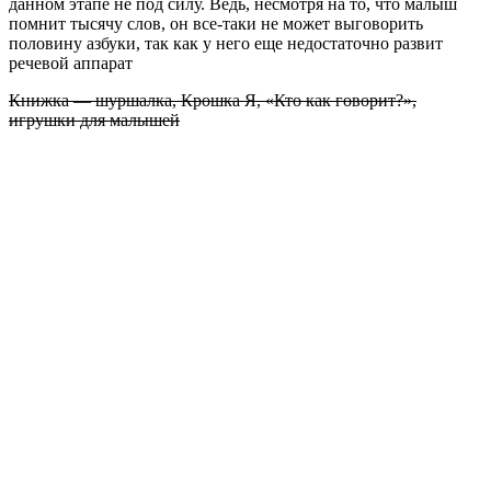
данном этапе не под силу. Ведь, несмотря на то, что малыш
помнит тысячу слов, он все-таки не может выговорить
половину азбуки, так как у него еще недостаточно развит
речевой аппарат
Книжка — шуршалка, Крошка Я, «Кто как говорит?»,
игрушки для малышей