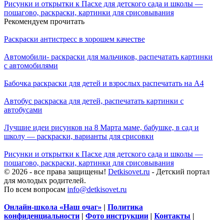
Рисунки и открытки к Пасхе для детского сада и школы —
пошагово, раскраски, картинки для срисовывания
Рекомендуем прочитать
Раскраски антистресс в хорошем качестве
Автомобили- раскраски для мальчиков, распечатать картинки
с автомобилями
Бабочка раскраски для детей и взрослых распечатать на А4
Автобус раскраска для детей, распечатать картинки с
автобусами
Лучшие идеи рисунков на 8 Марта маме, бабушке, в сад и
школу — раскраски, варианты для срисовки
Рисунки и открытки к Пасхе для детского сада и школы —
пошагово, раскраски, картинки для срисовывания
© 2026 - все права защищены!
Detkisovet.ru
- Детский портал
для молодых родителей.
По всем вопросам
info@detkisovet.ru
Онлайн-школа «Наш очаг»
|
Политика
конфиденциальности
|
Фото инструкции
|
Контакты
|