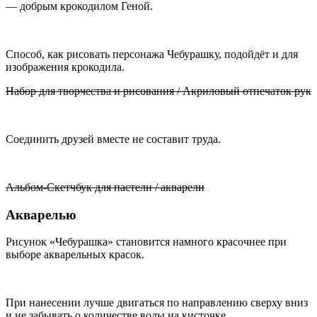
— добрым крокодилом Геной.
Способ, как рисовать персонажа Чебурашку, подойдёт и для
изображения крокодила.
Набор для творчества и рисования / Акриловый отпечаток рук
Соединить друзей вместе не составит труда.
Альбом-Скетчбук для пастели / акварели
Акварелью
Рисунок «Чебурашка» становится намного красочнее при
выборе акварельных красок.
При нанесении лучше двигаться по направлению сверху вниз
и не забывать о количестве воды на кисточке.