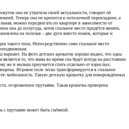
ежуток она не утратила своей актуальности, говорит об
ежней. Теперь она не крепится к потолочной перекладине, а
льная, можно передвигать по квартире в зависимости от
ена она до полугода, затем спальное место придётся менять.
ановлена на полозья – две дуги вместо ножек, которые и
ии такого типа. Непосредственно само спальное место
 неподвижным.
аш вариант. На фото детских кроваток хорошо видно, что одна
вляется то, что мама во время сна будет всегда на расстоянии
ому же и малыш приучается спать отдельно от взрослых.
мещены. Игровое поле легко трансформируется в спальное
тв: мобильность. Такую детскую кроватку для новорождённых
сто, огороженное прутьями. Такая кроватка проверена
ь с прутьями может быть съёмной.