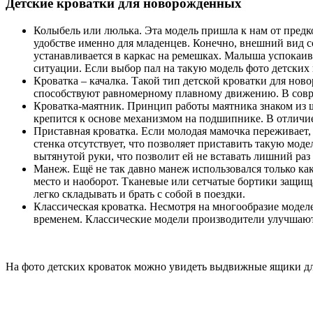
Детские кроватки для новорождённых
Колыбель или люлька. Эта модель пришла к нам от предко
удобстве именно для младенцев. Конечно, внешний вид с
устанавливается в каркас на ремешках. Малыша успокаив
ситуации. Если выбор пал на такую модель фото детских к
Кроватка – качалка. Такой тип детской кроватки для нов
способствуют равномерному плавному движению. В совр
Кроватка-маятник. Принцип работы маятника знаком из ш
крепится к основе механизмом на подшипнике. В отличие
Приставная кроватка. Если молодая мамочка переживает, ч
стенка отсутствует, что позволяет приставить такую мод
вытянутой руки, что позволит ей не вставать лишний раз
Манеж. Ещё не так давно манеж использовался только ка
место и наоборот. Тканевые или сетчатые бортики защи
легко складывать и брать с собой в поездки.
Классическая кроватка. Несмотря на многообразие модел
временем. Классические модели производители улучшаю
На фото детских кроваток можно увидеть выдвижные ящики для