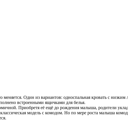
то меняется. Один из вариантов: односпальная кровать с низким
ополнено встроенными ящичками для белья.
мичной. Приобретя её ещё до рождения малыша, родители уклады
то классическая модель с комодом. Но по мере роста малыша ком
тся.