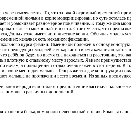
в через тысячелетия. То, что за такой огромный временной пром
овременной люльки в корне модернизирован, но суть осталась пр
ает и убаюкивает равномерное покачивание. К тому же она моби
роваток легко можно найти в сети. Стоит учесть, что предназнач
орождённых тоже имеет исторические корни. Обычная модель уст
еменных качалках есть механизм фиксации.
кольного курса физики. Именно он положен в основу конструкц
 от предыдущих моделей сам каркас во время качания остаётся
то ребёнок будет во время сна находиться на расстоянии, это в
ель вплотную к спальному месту взрослых. Явным преимуществом я
 по ночам, а полноценный отдых очень важен в этот период. К т
к игровое место для малыша. Теперь же эти две конструкции сов
щают малыша на протяжении всего времени. Из явных преимущес
ей, многие родители отдают предпочтение классике: спальное ме
т с помощью различных дополнений.
 хранения белья, комод или пеленальный столик. Боковая панел