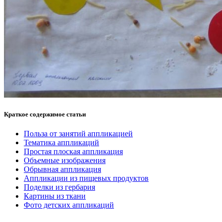
Краткое содержимое статьи
Польза от занятий аппликацией
Тематика аппликаций
Простая плоская аппликация
Объемные изображения
Обрывная аппликация
Аппликации из пищевых продуктов
Поделки из гербария
Картины из ткани
Фото детских аппликаций